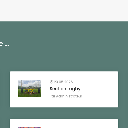
...
23.05.2026
Section rugby
Par
Administrateur